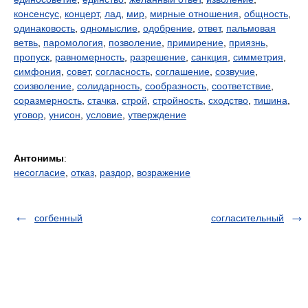
консенсус
,
концерт
,
лад
,
мир
,
мирные отношения
,
общность
,
одинаковость
,
одномыслие
,
одобрение
,
ответ
,
пальмовая
ветвь
,
паромология
,
позволение
,
примирение
,
приязнь
,
пропуск
,
равномерность
,
разрешение
,
санкция
,
симметрия
,
симфония
,
совет
,
согласность
,
соглашение
,
созвучие
,
соизволение
,
солидарность
,
сообразность
,
соответствие
,
соразмерность
,
стачка
,
строй
,
стройность
,
сходство
,
тишина
,
уговор
,
унисон
,
условие
,
утверждение
Антонимы
:
несогласие
,
отказ
,
раздор
,
возражение
согбенный
согласительный