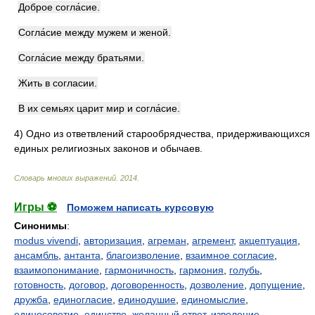
Доброе согла́сие.
Согла́сие между мужем и женой.
Согла́сие между братьями.
Жить в согласии.
В их семьях царит мир и согла́сие.
4)
Одно из ответвлений старообрядчества, придерживающихся
единых религиозных законов и обычаев.
Словарь многих выражений
.
2014
.
Игры ⚽
Поможем написать курсовую
Синонимы
:
modus vivendi
,
авторизация
,
агреман
,
агремент
,
акцептуация
,
ансамбль
,
антанта
,
благоизволение
,
взаимное согласие
,
взаимопонимание
,
гармоничность
,
гармония
,
голубь
,
готовность
,
договор
,
договоренность
,
дозволение
,
допущение
,
дружба
,
единогласие
,
единодушие
,
единомыслие
,
единосоветие
,
единство
,
желанный ответ
,
изволение
,