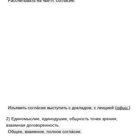
Рассчитывать на чье-л. согла́сие.
Изъявить согла́сие выступить с докладом, с лекцией
(
офиц.
)
2)
Единомыслие, единодушие, общность точек зрения;
взаимная договоренность.
Общее, взаимное, полное согла́сие.